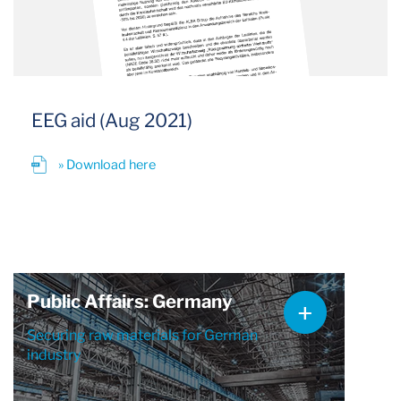
EEG aid (Aug 2021)
» Download here
Public Affairs: Germany
Securing raw materials for German
industry