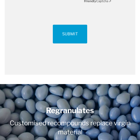
Friendly
Captcha ⇗
SUBMIT
Regranulates
Customised recompounds replace virgin
material