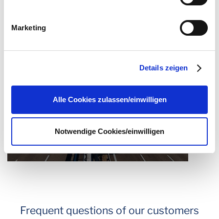
Sie Buttons anklicken, werden Bilder und andere Daten
von Drittanbietern nachgeladen. Ihre IP-Adresse wird
Marketing
dabei an externe Server übertragen. Über den
Datenschutz dieser Anbieter können Sie sich auf deren
Seiten informieren. Wir speichern Ihre
Einwilligung
. Sie
Reverse logistics
Details zeigen
können sie unter
datenschutz@interzero.de
jederzeit
widerrufen. Näheres dazu erfahren Sie in unserer
Datenschutzerklärung
.
Alle Cookies zulassen/einwilligen
Notwendige Cookies/einwilligen
Frequent questions of our customers