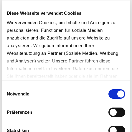
Diese Webseite verwendet Cookies
Wir verwenden Cookies, um Inhalte und Anzeigen zu
personalisieren, Funktionen für soziale Medien
anzubieten und die Zugriffe auf unsere Website zu
analysieren. Wir geben Informationen Ihrer
For our data protection notice click here.
Websitenutzung an Partner (Soziale Medien, Werbung
und Analysen) weiter. Unsere Partner führen diese
Informationen evtl. mit weiteren Daten zusammen, die
Anti-Robot Verification
Sie ihnen bereitgestellt haben oder die sie im Rahmen
Click to start verification
Ihrer Nutzung der Dienste gesammelt haben.
Friendly
Captcha ⇗
Einwilligungsauswahl
Es werden bei der Nutzung unserer Website Daten in die
Notwendig
USA oder Drittstaaten übertragen und dort verarbeitet.
Die einzelnen Vertragspartner können Sie dem Cookie-
Präferenzen
Banner und/oder der Datenschutzerklärung entnehmen.
SUBMIT
Mit der Bestätigung Ihrer Auswahl der Cookies,
willigen
Sie in die Datenübertragung in Drittstaaten ein. Erst wenn
Statistiken