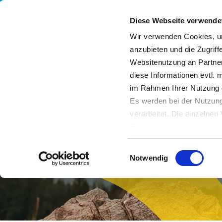
Diese Webseite verwende
Wir verwenden Cookies, um
anzubieten und die Zugriff
Websitenutzung an Partner
Leistungen
Unternehmen
Nachhaltigkeit
diese Informationen evtl. 
im Rahmen Ihrer Nutzung 
Es werden bei der Nutzung
verarbeitet. Die einzelne
Datenschutzerklärung entn
Datenübertragung in Dritts
Einwilligungsauswahl
von Drittanbietern nachge
Notwendig
Datenschutz dieser Anbiete
Einwilligung
. Sie können s
erfahren Sie in unserer
Da