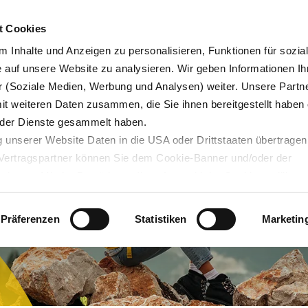
Karrie
t Cookies
 Inhalte und Anzeigen zu personalisieren, Funktionen für sozia
e auf unsere Website zu analysieren. Wir geben Informationen Ih
 (Soziale Medien, Werbung und Analysen) weiter. Unsere Partne
Blog
Servicedesk
mit weiteren Daten zusammen, die Sie ihnen bereitgestellt haben 
der Dienste gesammelt haben.
 unserer Website Daten in die USA oder Drittstaaten übertragen
n Vertragspartner können Sie dem Cookie-Banner und/oder der
ehmen. Mit der Bestätigung Ihrer Auswahl der Cookies,
willige
taaten ein. Erst wenn Sie Buttons anklicken, werden Bilder und
laden. Ihre IP-Adresse wird dabei an externe Server übertragen.
Präferenzen
Statistiken
Marketin
r können Sie sich auf deren Seiten informieren. Wir speichern I
ie unter
datenschutz@interzero.de
jederzeit widerrufen. Näher
tenschutzerklärung
.