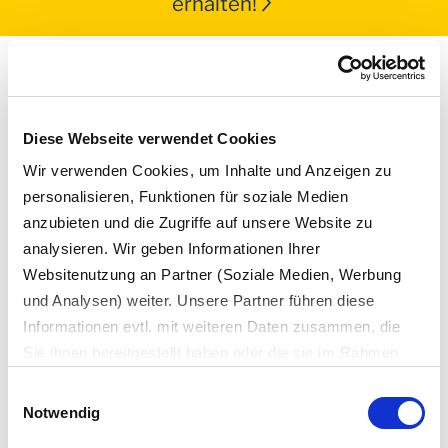
erhalten!
Unser Experte für
Diese Webseite verwendet Cookies
Wir verwenden Cookies, um Inhalte und Anzeigen zu
personalisieren, Funktionen für soziale Medien
anzubieten und die Zugriffe auf unsere Website zu
analysieren. Wir geben Informationen Ihrer
Websitenutzung an Partner (Soziale Medien, Werbung
und Analysen) weiter. Unsere Partner führen diese
Informationen evtl. mit weiteren Daten zusammen, die
Sie ihnen bereitgestellt haben oder die sie im Rahmen
Ihrer Nutzung der Dienste gesammelt haben.
Dr. Uwe Brohsonn
Einwilligungsauswahl
Es werden bei der Nutzung unserer Website Daten in die
Geschäftsführer, Interzero EPR Services GmbH
Notwendig
USA oder Drittstaaten übertragen und dort verarbeitet.
epr.sales
@
interzero.de