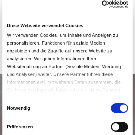
um das Meldewesen abzuwickeln und relevante Informationen
sowie Dokumente wie u.a. Buchungsregeln und Meldequoten
einzusehen.
Diese Webseite verwendet Cookies
Wir verwenden Cookies, um Inhalte und Anzeigen zu
personalisieren, Funktionen für soziale Medien
ZUM LIEFERANTENPORTAL FÜR DAS DUALE SYSTEM
anzubieten und die Zugriffe auf unsere Website zu
analysieren. Wir geben Informationen Ihrer
Websitenutzung an Partner (Soziale Medien, Werbung
und Analysen) weiter. Unsere Partner führen diese
Informationen evtl. mit weiteren Daten zusammen, die
Sie ihnen bereitgestellt haben oder die sie im Rahmen
Geschlossener
Kreislauf für
Ihrer Nutzung der Dienste gesammelt haben.
Einwilligungsauswahl
Es werden bei der Nutzung unserer Website Daten in die
Papiersäcke
Notwendig
USA oder Drittstaaten übertragen und dort verarbeitet.
REPASACK für Händler, Hersteller und
Die einzelnen Vertragspartner können Sie dem Cookie-
Präferenzen
Abfüller
Banner und/oder der Datenschutzerklärung entnehmen.