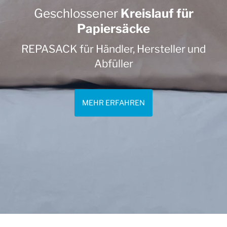
Geschlossener
Kreislauf für
Papiersäcke
REPASACK für Händler, Hersteller und
Abfüller
MEHR ERFAHREN