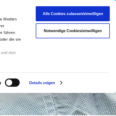
re
Presse
Portale & Shops
Kontakt
DE
Alle Cookies zulassen/einwilligen
le Medien
rer
Notwendige Cookies/einwilligen
r führen
oder die sie
 und dort
n
Sie in die
 andere Daten
 Über den
g
Details zeigen
hre
es dazu