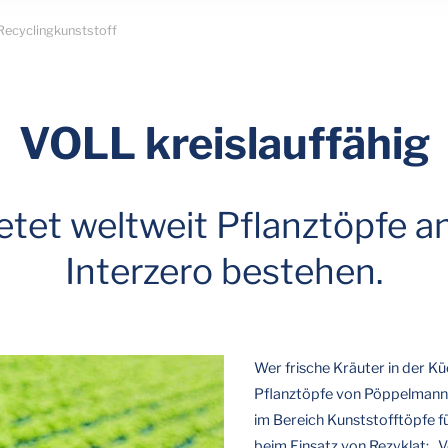
ecyclingkunststoff
VOLL kreislauffähig
et weltweit Pflanztöpfe an,
Interzero bestehen.
Wer frische Kräuter in der Küc
Pflanztöpfe von Pöppelmann.
im Bereich Kunststofftöpfe f
beim Einsatz von Rezyklat: „V