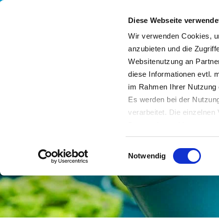
Diese Webseite verwende
Wir verwenden Cookies, um
anzubieten und die Zugriff
Websitenutzung an Partner
Leistungen
Unternehmen
Nachhaltigkeit
diese Informationen evtl. 
im Rahmen Ihrer Nutzung 
Es werden bei der Nutzung
verarbeitet. Die einzelne
Datenschutzerklärung entn
Datenübertragung in Dritts
Einwilligungsauswahl
von Drittanbietern nachge
Notwendig
Datenschutz dieser Anbiete
Einwilligung
. Sie können s
erfahren Sie in unserer
Da