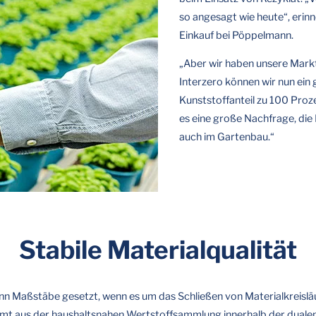
so angesagt wie heute“, erin
Einkauf bei Pöppelmann.
„Aber wir haben unsere Mark
Interzero können wir nun ei
Kunststoffanteil zu 100 Proz
es eine große Nachfrage, die
auch im Gartenbau.“
Stabile Materialqualität
Maßstäbe gesetzt, wenn es um das Schließen von Materialkreisläufen
t aus der haushaltsnahen Wertstoffsammlung innerhalb der duale