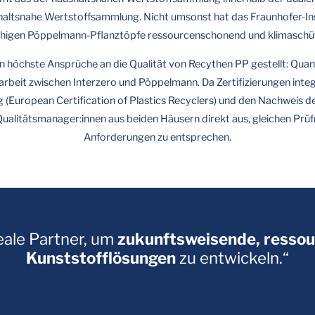
shaltsnahe Wertstoffsammlung. Nicht umsonst hat das Fraunhofer-Inst
fähigen Pöppelmann-Pflanztöpfe ressourcenschonend und klimaschüt
öchste Ansprüche an die Qualität von Recythen PP gestellt: Quantif
beit zwischen Interzero und Pöppelmann. Da Zertifizierungen integra
ng (European Certification of Plastics Recyclers) und den Nachweis
ualitätsmanager:innen aus beiden Häusern direkt aus, gleichen Pr
Anforderungen zu entsprechen.
deale Partner, um
zukunftsweisende, resso
Kunststofflösungen
zu entwickeln.“