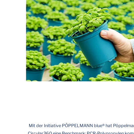
Mit der Initiative PÖPPELMANN blue® hat Pöppelmann 
Circular360 eine Benchmark: PCR-Polypropylen komm