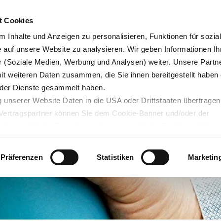
Karrie
t Cookies
 Inhalte und Anzeigen zu personalisieren, Funktionen für sozia
e auf unsere Website zu analysieren. Wir geben Informationen Ih
 (Soziale Medien, Werbung und Analysen) weiter. Unsere Partne
Blog
Servicedesk
mit weiteren Daten zusammen, die Sie ihnen bereitgestellt haben 
der Dienste gesammelt haben.
 unserer Website Daten in die USA oder Drittstaaten übertragen
n Vertragspartner können Sie dem Cookie-Banner und/oder der
ehmen. Mit der Bestätigung Ihrer Auswahl der Cookies,
willige
taaten ein. Erst wenn Sie Buttons anklicken, werden Bilder und
laden. Ihre IP-Adresse wird dabei an externe Server übertragen.
Präferenzen
Statistiken
Marketin
r können Sie sich auf deren Seiten informieren. Wir speichern I
ie unter
datenschutz@interzero.de
jederzeit widerrufen. Näher
tenschutzerklärung
.