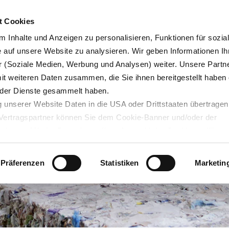
Karrie
t Cookies
 Inhalte und Anzeigen zu personalisieren, Funktionen für sozia
e auf unsere Website zu analysieren. Wir geben Informationen Ih
 (Soziale Medien, Werbung und Analysen) weiter. Unsere Partne
Blog
Servicedesk
mit weiteren Daten zusammen, die Sie ihnen bereitgestellt haben 
der Dienste gesammelt haben.
 unserer Website Daten in die USA oder Drittstaaten übertragen
n Vertragspartner können Sie dem Cookie-Banner und/oder der
ehmen. Mit der Bestätigung Ihrer Auswahl der Cookies,
willige
taaten ein. Erst wenn Sie Buttons anklicken, werden Bilder und
laden. Ihre IP-Adresse wird dabei an externe Server übertragen.
Präferenzen
Statistiken
Marketin
r können Sie sich auf deren Seiten informieren. Wir speichern I
ie unter
datenschutz@interzero.de
jederzeit widerrufen. Näher
tenschutzerklärung
.