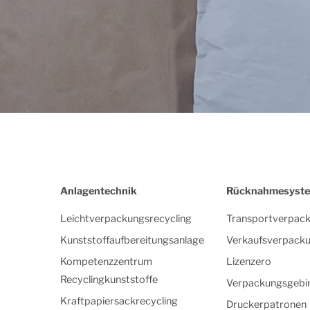
Anlagentechnik
Rücknahmesyst
Leichtverpackungsrecycling
Transportverpac
Kunststoffaufbereitungsanlage
Verkaufsverpack
Kompetenzzentrum
Lizenzero
Recyclingkunststoffe
Verpackungsgebi
Kraftpapiersackrecycling
Druckerpatronen