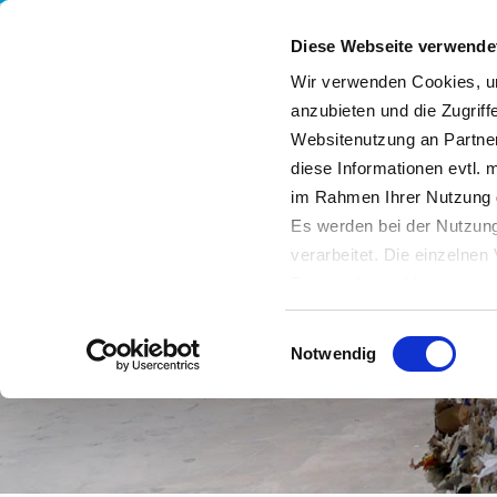
Diese Webseite verwende
Wir verwenden Cookies, um
anzubieten und die Zugriff
Websitenutzung an Partner
Leistungen
Unternehmen
Nachhaltigkeit
diese Informationen evtl. 
im Rahmen Ihrer Nutzung 
Es werden bei der Nutzung
verarbeitet. Die einzelne
Datenschutzerklärung entn
Datenübertragung in Dritts
Einwilligungsauswahl
von Drittanbietern nachge
Notwendig
Datenschutz dieser Anbiete
Einwilligung
. Sie können s
erfahren Sie in unserer
Da