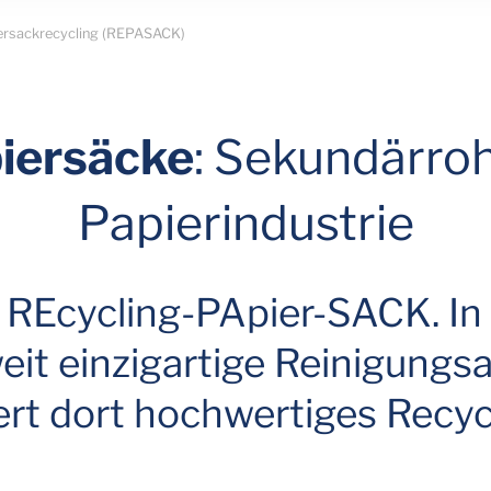
ersackrecycling (REPASACK)
piersäcke
: Sekundärroh
Papierindustrie
REcycling-PApier-SACK. In
eit einzigartige Reinigungs
rt dort hochwertiges Recyc