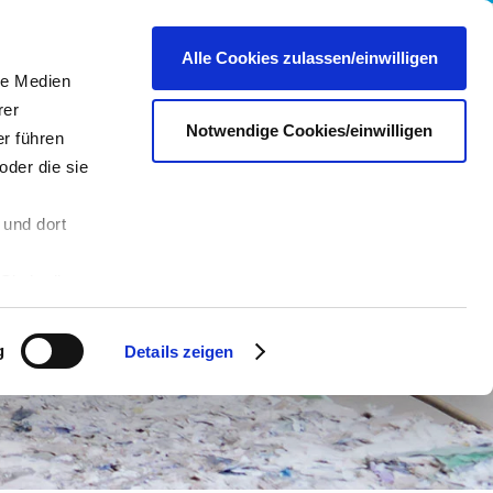
re
Presse
Portale & Shops
Kontakt
DE
Alle Cookies zulassen/einwilligen
le Medien
rer
Notwendige Cookies/einwilligen
r führen
oder die sie
 und dort
n
Sie in die
 andere Daten
 Über den
g
Details zeigen
hre
es dazu