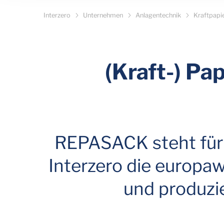
Interzero
Unternehmen
Anlagentechnik
Kraftpapi
(Kraft-) Pa
REPASACK steht für 
Interzero die europaw
und produzie