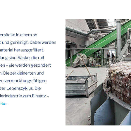
ersäcke in einem so
 und gereinigt. Dabei werden
erial herausgefiltert.
g sind Säcke, die mit
ren
ie werden gesondert
– s
. Die zerkleinerten und
e zu vermarktungsfähigen
der Lebenszyklus: Die
ierindustrie zum Einsatz
–
äcke
.