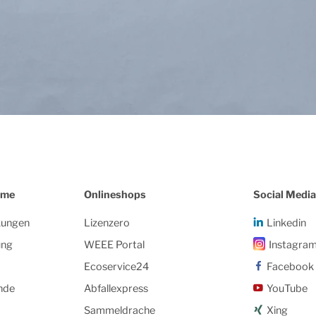
eme
Onlineshops
Social Media
kungen
Lizenzero
Linkedin
ung
WEEE Portal
Instagra
Ecoservice24
Facebook
nde
Abfallexpress
YouTube
Sammeldrache
Xing