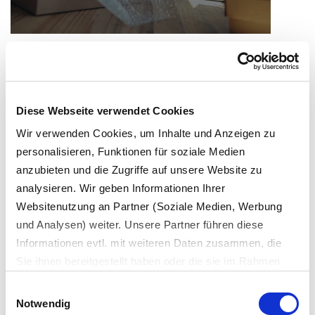
Europaweite Lizenzierung
Verpackungen rechtssicher in Umlauf
Diese Webseite verwendet Cookies
bringen
Wir verwenden Cookies, um Inhalte und Anzeigen zu
personalisieren, Funktionen für soziale Medien
anzubieten und die Zugriffe auf unsere Website zu
analysieren. Wir geben Informationen Ihrer
Websitenutzung an Partner (Soziale Medien, Werbung
und Analysen) weiter. Unsere Partner führen diese
Informationen evtl. mit weiteren Daten zusammen, die
Zentrale Stelle
Sie ihnen bereitgestellt haben oder die sie im Rahmen
Verpackungsregister
Ihrer Nutzung der Dienste gesammelt haben.
Einwilligungsauswahl
Es werden bei der Nutzung unserer Website Daten in die
Notwendig
So funktioniert die ZSVR