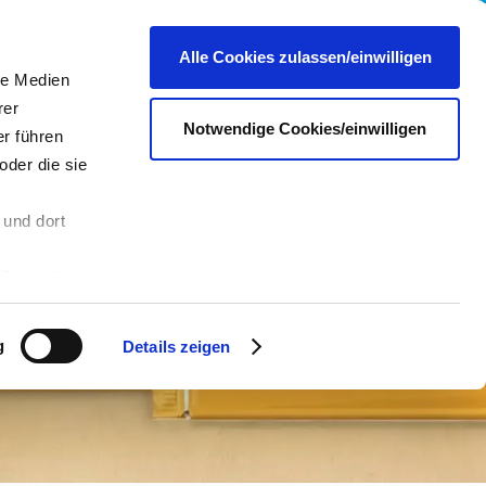
re
Presse
Portale & Shops
Kontakt
DE
Alle Cookies zulassen/einwilligen
le Medien
rer
Notwendige Cookies/einwilligen
r führen
oder die sie
 und dort
n
Sie in die
 andere Daten
 Über den
g
Details zeigen
hre
es dazu