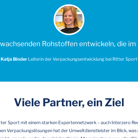
wachsenden Rohstoffen entwickeln, die im K
Katja Binder
Leiterin der Verpackungsentwicklung bei
Ritter Sport
Viele Partner, ein Ziel
tter Sport mit einem starken Expertennetzwerk – auch Interzero Rec
chen Verpackungslösungen hat der Umweltdienstleister im Blick, was