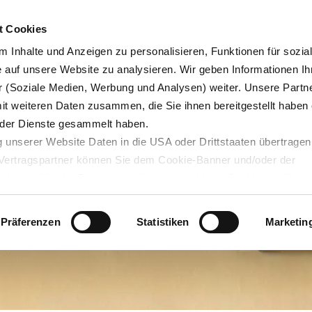
Karrie
t Cookies
 Inhalte und Anzeigen zu personalisieren, Funktionen für sozia
e auf unsere Website zu analysieren. Wir geben Informationen Ih
 (Soziale Medien, Werbung und Analysen) weiter. Unsere Partne
Blog
Servicedesk
mit weiteren Daten zusammen, die Sie ihnen bereitgestellt haben 
der Dienste gesammelt haben.
 unserer Website Daten in die USA oder Drittstaaten übertragen
n Vertragspartner können Sie dem Cookie-Banner und/oder der
ehmen. Mit der Bestätigung Ihrer Auswahl der Cookies,
willige
taaten ein. Erst wenn Sie Buttons anklicken, werden Bilder und
laden. Ihre IP-Adresse wird dabei an externe Server übertragen.
Präferenzen
Statistiken
Marketin
r können Sie sich auf deren Seiten informieren. Wir speichern I
ie unter
datenschutz@interzero.de
jederzeit widerrufen. Näher
tenschutzerklärung
.