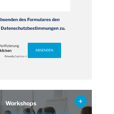
Absenden des Formulares den
 Datenschutzbestimmungen zu.
erifizierung
 klicken
ABSENDEN
Friendly
Captcha ⇗
Workshops
Verpackungs-Know-how aus erster