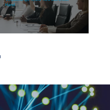
Hand
H