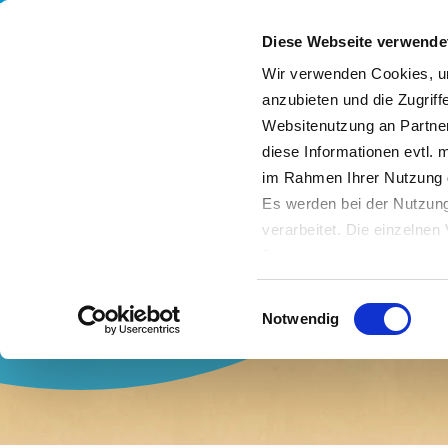
Diese Webseite verwende
Wir verwenden Cookies, um
anzubieten und die Zugriff
Websitenutzung an Partner
Leistungen
Unternehmen
Nachhaltigkeit
diese Informationen evtl. 
im Rahmen Ihrer Nutzung 
Es werden bei der Nutzung
verarbeitet. Die einzelne
Datenschutzerklärung entn
Datenübertragung in Dritts
Einwilligungsauswahl
von Drittanbietern nachge
Notwendig
Datenschutz dieser Anbiete
Einwilligung
. Sie können s
erfahren Sie in unserer
Da