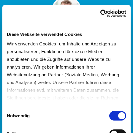
"Mit der Herstellung von
Diese Webseite verwendet Cookies
hochwertigen rPET-Granulaten
Wir verwenden Cookies, um Inhalte und Anzeigen zu
gelingt es uns, Rohstoffe zu
personalisieren, Funktionen für soziale Medien
sichern, die die Grundlage für
anzubieten und die Zugriffe auf unsere Website zu
neue Flaschen bilden und somit
analysieren. Wir geben Informationen Ihrer
einen geschlossenen
Produktkreislauf ermöglichen.
Websitenutzung an Partner (Soziale Medien, Werbung
Dies ist ein wichtiger Schritt in
und Analysen) weiter. Unsere Partner führen diese
Richtung unserer Vision einer
Informationen evtl. mit weiteren Daten zusammen, die
Welt ohne Abfall für heute und
Sie ihnen bereitgestellt haben oder die sie im Rahmen
die Generationen von morgen."
Ihrer Nutzung der Dienste gesammelt haben.
Einwilligungsauswahl
Es werden bei der Nutzung unserer Website Daten in die
Notwendig
David Wolf
Projektingenieur
Interzero Plastics
USA oder Drittstaaten übertragen und dort verarbeitet.
Processing
Die einzelnen Vertragspartner können Sie dem Cookie-