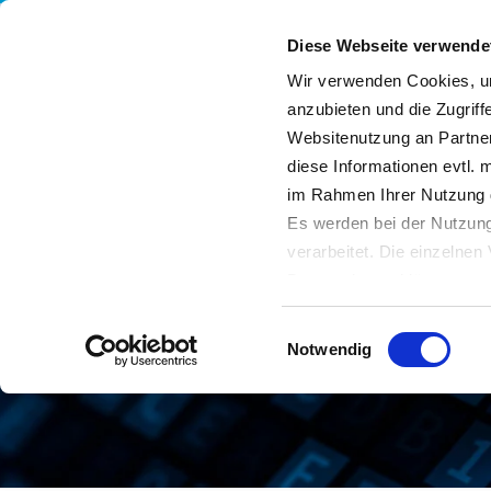
Diese Webseite verwende
Wir verwenden Cookies, um
anzubieten und die Zugriff
Websitenutzung an Partner
Leistungen
Unternehmen
Nachhaltigkeit
diese Informationen evtl. 
im Rahmen Ihrer Nutzung 
Es werden bei der Nutzung
verarbeitet. Die einzelne
Datenschutzerklärung entn
Datenübertragung in Dritts
Einwilligungsauswahl
von Drittanbietern nachge
Notwendig
Datenschutz dieser Anbiete
Einwilligung
. Sie können s
erfahren Sie in unserer
Da