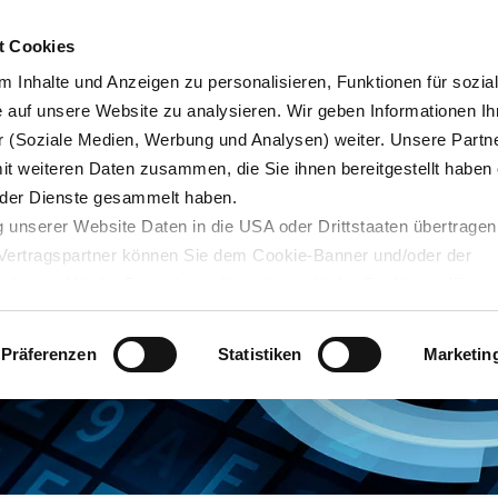
Karrie
t Cookies
 Inhalte und Anzeigen zu personalisieren, Funktionen für sozia
e auf unsere Website zu analysieren. Wir geben Informationen Ih
 (Soziale Medien, Werbung und Analysen) weiter. Unsere Partne
Blog
Servicedesk
mit weiteren Daten zusammen, die Sie ihnen bereitgestellt haben 
der Dienste gesammelt haben.
 unserer Website Daten in die USA oder Drittstaaten übertragen
n Vertragspartner können Sie dem Cookie-Banner und/oder der
ehmen. Mit der Bestätigung Ihrer Auswahl der Cookies,
willige
taaten ein. Erst wenn Sie Buttons anklicken, werden Bilder und
laden. Ihre IP-Adresse wird dabei an externe Server übertragen.
Präferenzen
Statistiken
Marketin
r können Sie sich auf deren Seiten informieren. Wir speichern I
ie unter
datenschutz@interzero.de
jederzeit widerrufen. Näher
tenschutzerklärung
.