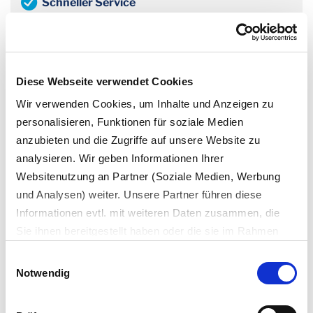
Schneller Service
Bei Bestellung bis 12 Uhr erfolgt die Lieferung bereits
am nächsten Werktag
Flexibilität inklusive
Diese Webseite verwendet Cookies
Kostenlose Stornierung bis 24 Stunden vor Lieferung
Wir verwenden Cookies, um Inhalte und Anzeigen zu
möglich
personalisieren, Funktionen für soziale Medien
anzubieten und die Zugriffe auf unsere Website zu
Sicher und nachhaltig
analysieren. Wir geben Informationen Ihrer
Entsorgung durch zertifizierte
Websitenutzung an Partner (Soziale Medien, Werbung
Entsorgungsfachbetriebe, SSL-Verschlüsselung,
und Analysen) weiter. Unsere Partner führen diese
REDcert EU-Siegel
Informationen evtl. mit weiteren Daten zusammen, die
Sie ihnen bereitgestellt haben oder die sie im Rahmen
Ihrer Nutzung der Dienste gesammelt haben.
So funktioniert die Containerbestellung
Einwilligungsauswahl
Es werden bei der Nutzung unserer Website Daten in die
bei uns:
Notwendig
USA oder Drittstaaten übertragen und dort verarbeitet.
Die einzelnen Vertragspartner können Sie dem Cookie-
Abfallart wählen
aus über 25 Arten wie z. B. Bauschutt,