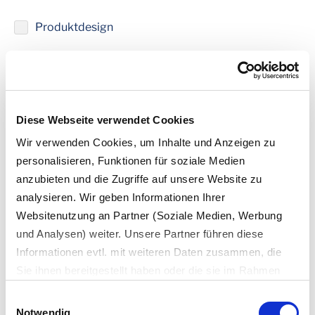
Produktdesign
Rohstoffmanagement
Prozessoptimierung
Diese Webseite verwendet Cookies
Rücknahme & Logistik
Wir verwenden Cookies, um Inhalte und Anzeigen zu
personalisieren, Funktionen für soziale Medien
anzubieten und die Zugriffe auf unsere Website zu
analysieren. Wir geben Informationen Ihrer
Websitenutzung an Partner (Soziale Medien, Werbung
Firma *
und Analysen) weiter. Unsere Partner führen diese
Informationen evtl. mit weiteren Daten zusammen, die
Sie ihnen bereitgestellt haben oder die sie im Rahmen
Ihrer Nutzung der Dienste gesammelt haben.
Position im Unternehmen *
Einwilligungsauswahl
Es werden bei der Nutzung unserer Website Daten in die
Notwendig