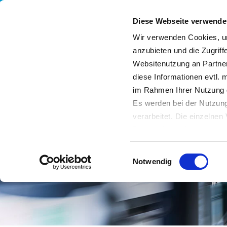
Diese Webseite verwende
Wir verwenden Cookies, um
anzubieten und die Zugriff
Websitenutzung an Partner
Leistungen
Unternehmen
Nachhaltigkeit
diese Informationen evtl. 
im Rahmen Ihrer Nutzung 
Es werden bei der Nutzung
verarbeitet. Die einzelne
Datenschutzerklärung entn
Datenübertragung in Dritts
Einwilligungsauswahl
von Drittanbietern nachge
Notwendig
Datenschutz dieser Anbiete
Einwilligung
. Sie können s
erfahren Sie in unserer
Da