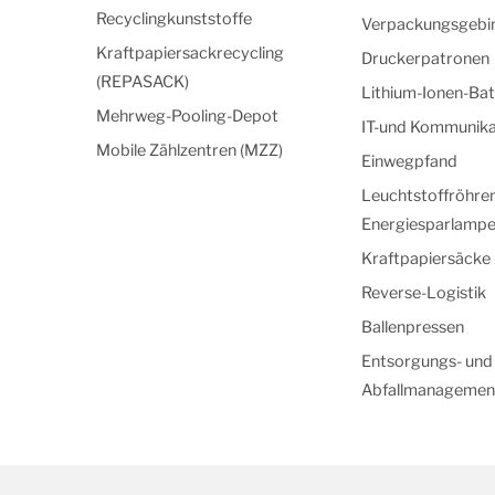
Recyclingkunststoffe
Verpackungsgebi
Kraftpapiersackrecycling
Druckerpatronen
(REPASACK)
Lithium-Ionen-Bat
Mehrweg-Pooling-Depot
IT-und Kommunika
Mobile Zählzentren (MZZ)
Einwegpfand
Leuchtstoffröhre
Energiesparlamp
Kraftpapiersäcke
Reverse-Logistik
Ballenpressen
Entsorgungs- und
Abfallmanagemen