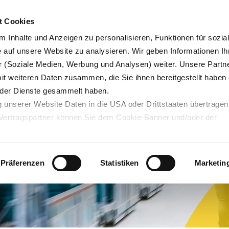
Karrie
t Cookies
 Inhalte und Anzeigen zu personalisieren, Funktionen für sozia
e auf unsere Website zu analysieren. Wir geben Informationen Ih
 (Soziale Medien, Werbung und Analysen) weiter. Unsere Partne
Blog
Servicedesk
mit weiteren Daten zusammen, die Sie ihnen bereitgestellt haben 
der Dienste gesammelt haben.
 unserer Website Daten in die USA oder Drittstaaten übertragen
n Vertragspartner können Sie dem Cookie-Banner und/oder der
ehmen. Mit der Bestätigung Ihrer Auswahl der Cookies,
willige
taaten ein. Erst wenn Sie Buttons anklicken, werden Bilder und
laden. Ihre IP-Adresse wird dabei an externe Server übertragen.
Präferenzen
Statistiken
Marketin
r können Sie sich auf deren Seiten informieren. Wir speichern I
ie unter
datenschutz@interzero.de
jederzeit widerrufen. Näher
tenschutzerklärung
.