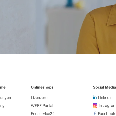
eme
Onlineshops
Social Media
kungen
Lizenzero
Linkedin
ung
WEEE Portal
Instagra
Ecoservice24
Facebook