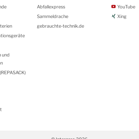
nde
Abfallexpress
YouTube
Sammeldrache
Xing
terien
gebrauchte-technik.de
tionsgeräte
n und
en
 (REPASACK)
t