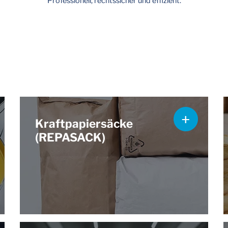
Professionell, rechtssicher und effizient.
Kraftpapiersäcke
(REPASACK)