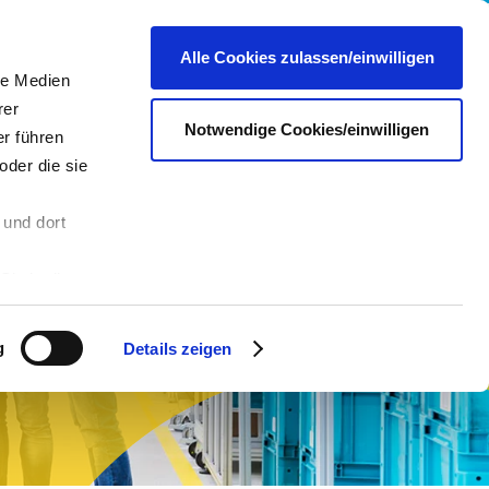
re
Presse
Portale & Shops
Kontakt
DE
Alle Cookies zulassen/einwilligen
le Medien
rer
Notwendige Cookies/einwilligen
r führen
oder die sie
 und dort
n
Sie in die
 andere Daten
 Über den
g
Details zeigen
hre
es dazu