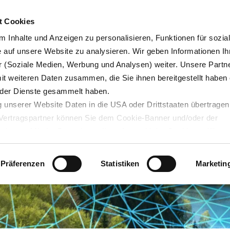
Karrie
t Cookies
 Inhalte und Anzeigen zu personalisieren, Funktionen für sozia
e auf unsere Website zu analysieren. Wir geben Informationen Ih
 (Soziale Medien, Werbung und Analysen) weiter. Unsere Partne
Blog
Servicedesk
mit weiteren Daten zusammen, die Sie ihnen bereitgestellt haben 
der Dienste gesammelt haben.
 unserer Website Daten in die USA oder Drittstaaten übertragen
n Vertragspartner können Sie dem Cookie-Banner und/oder der
ehmen. Mit der Bestätigung Ihrer Auswahl der Cookies,
willige
taaten ein. Erst wenn Sie Buttons anklicken, werden Bilder und
laden. Ihre IP-Adresse wird dabei an externe Server übertragen.
Präferenzen
Statistiken
Marketin
r können Sie sich auf deren Seiten informieren. Wir speichern I
ie unter
datenschutz@interzero.de
jederzeit widerrufen. Näher
tenschutzerklärung
.