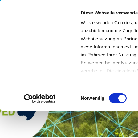
Diese Webseite verwende
Wir verwenden Cookies, um
anzubieten und die Zugriff
Websitenutzung an Partner
Leistungen
Unternehmen
Nachhaltigkeit
diese Informationen evtl. 
im Rahmen Ihrer Nutzung 
Es werden bei der Nutzung
verarbeitet. Die einzelne
Datenschutzerklärung entn
Datenübertragung in Dritts
Einwilligungsauswahl
von Drittanbietern nachge
Notwendig
Datenschutz dieser Anbiete
Einwilligung
. Sie können s
erfahren Sie in unserer
Da