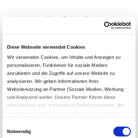
Unser Experte für
Packaging & Packaging Waste
Regulation (PPWR)
Diese Webseite verwendet Cookies
Wir verwenden Cookies, um Inhalte und Anzeigen zu
personalisieren, Funktionen für soziale Medien
anzubieten und die Zugriffe auf unsere Website zu
analysieren. Wir geben Informationen Ihrer
Websitenutzung an Partner (Soziale Medien, Werbung
und Analysen) weiter. Unsere Partner führen diese
Informationen evtl. mit weiteren Daten zusammen, die
Sie ihnen bereitgestellt haben oder die sie im Rahmen
Frank Kurrat
Geschäftsführer, Interzero Recycling Alliance
Ihrer Nutzung der Dienste gesammelt haben.
Einwilligungsauswahl
Es werden bei der Nutzung unserer Website Daten in die
Notwendig
Kontaktieren Sie uns per Telefon und lassen Sie sich
USA oder Drittstaaten übertragen und dort verarbeitet.