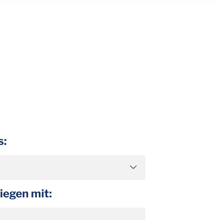
s:
iegen mit: