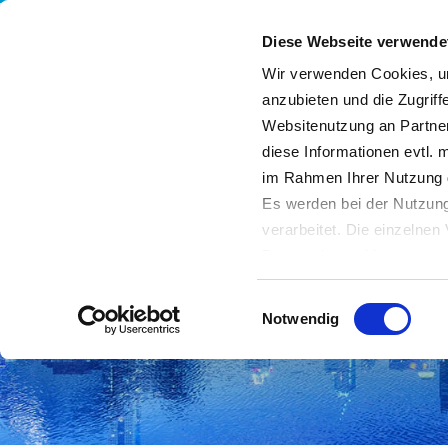
Diese Webseite verwende
Wir verwenden Cookies, um
anzubieten und die Zugriff
Websitenutzung an Partner
Leistungen
Unternehmen
Nachhaltigkeit
diese Informationen evtl. 
im Rahmen Ihrer Nutzung 
Es werden bei der Nutzung
verarbeitet. Die einzelne
Datenschutzerklärung entn
Datenübertragung in Dritts
Einwilligungsauswahl
von Drittanbietern nachge
Notwendig
Datenschutz dieser Anbiete
Einwilligung
. Sie können s
erfahren Sie in unserer
Da