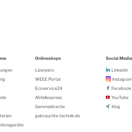
eme
Onlineshops
Social Media
kungen
Lizenzero
Linkedin
ung
WEEE Portal
Instagra
Ecoservice24
Facebook
nde
Abfallexpress
YouTube
Sammeldrache
Xing
terien
gebrauchte-technik.de
tionsgeräte