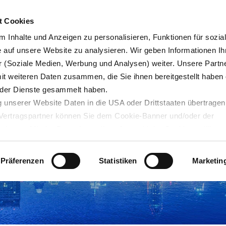
Karrie
t Cookies
 Inhalte und Anzeigen zu personalisieren, Funktionen für sozia
e auf unsere Website zu analysieren. Wir geben Informationen Ih
 (Soziale Medien, Werbung und Analysen) weiter. Unsere Partne
Blog
Servicedesk
mit weiteren Daten zusammen, die Sie ihnen bereitgestellt haben 
der Dienste gesammelt haben.
 unserer Website Daten in die USA oder Drittstaaten übertragen
n Vertragspartner können Sie dem Cookie-Banner und/oder der
ehmen. Mit der Bestätigung Ihrer Auswahl der Cookies,
willige
taaten ein. Erst wenn Sie Buttons anklicken, werden Bilder und
laden. Ihre IP-Adresse wird dabei an externe Server übertragen.
Präferenzen
Statistiken
Marketin
r können Sie sich auf deren Seiten informieren. Wir speichern I
ie unter
datenschutz@interzero.de
jederzeit widerrufen. Näher
tenschutzerklärung
.