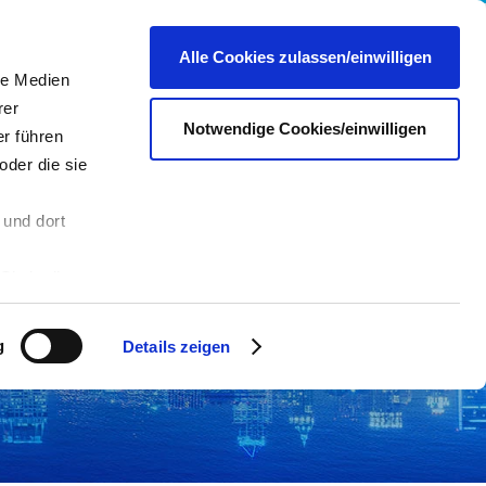
re
Presse
Portale & Shops
Kontakt
DE
Alle Cookies zulassen/einwilligen
le Medien
rer
Notwendige Cookies/einwilligen
r führen
oder die sie
 und dort
n
Sie in die
 andere Daten
 Über den
g
Details zeigen
hre
es dazu