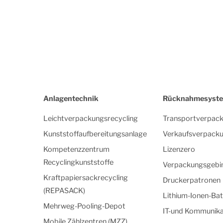
Anlagentechnik
Rücknahmesyst
Leichtverpackungsrecycling
Transportverpac
Kunststoffaufbereitungsanlage
Verkaufsverpack
Kompetenzzentrum
Lizenzero
Recyclingkunststoffe
Verpackungsgebi
Kraftpapiersackrecycling
Druckerpatronen
(REPASACK)
Lithium-Ionen-Bat
Mehrweg-Pooling-Depot
IT-und Kommunika
Mobile Zählzentren (MZZ)