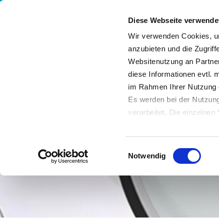
Diese Webseite verwende
Wir verwenden Cookies, um
anzubieten und die Zugriff
Websitenutzung an Partner
Leistungen
Unternehmen
Nachhaltigkeit
diese Informationen evtl. 
im Rahmen Ihrer Nutzung 
Es werden bei der Nutzung
verarbeitet. Die einzelne
Datenschutzerklärung entn
Datenübertragung in Dritts
Einwilligungsauswahl
von Drittanbietern nachge
Notwendig
Datenschutz dieser Anbiete
Einwilligung
. Sie können s
erfahren Sie in unserer
Da