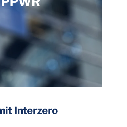
g PPWR
it Interzero