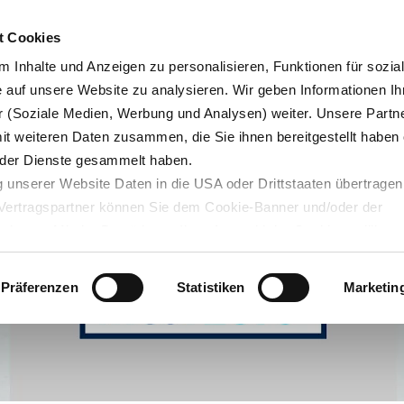
Karrie
t Cookies
 Inhalte und Anzeigen zu personalisieren, Funktionen für sozia
e auf unsere Website zu analysieren. Wir geben Informationen Ih
 (Soziale Medien, Werbung und Analysen) weiter. Unsere Partne
Blog
Servicedesk
mit weiteren Daten zusammen, die Sie ihnen bereitgestellt haben 
der Dienste gesammelt haben.
 unserer Website Daten in die USA oder Drittstaaten übertragen
n Vertragspartner können Sie dem Cookie-Banner und/oder der
ehmen. Mit der Bestätigung Ihrer Auswahl der Cookies,
willige
taaten ein. Erst wenn Sie Buttons anklicken, werden Bilder und
laden. Ihre IP-Adresse wird dabei an externe Server übertragen.
Präferenzen
Statistiken
Marketin
r können Sie sich auf deren Seiten informieren. Wir speichern I
ie unter
datenschutz@interzero.de
jederzeit widerrufen. Näher
tenschutzerklärung
.