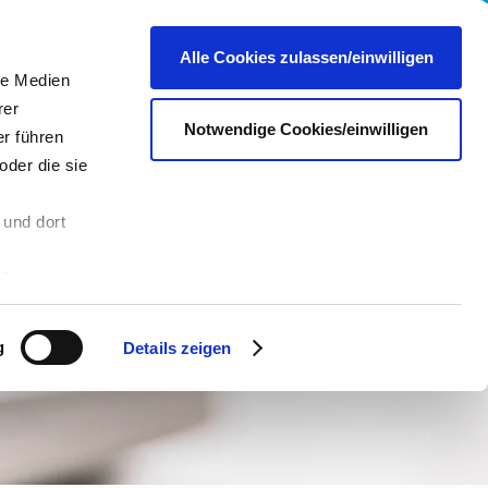
re
Presse
Portale & Shops
Kontakt
DE
Alle Cookies zulassen/einwilligen
le Medien
rer
Notwendige Cookies/einwilligen
r führen
oder die sie
 und dort
n
Sie in die
 andere Daten
 Über den
g
Details zeigen
hre
es dazu