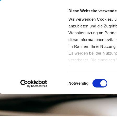
Diese Webseite verwende
Wir verwenden Cookies, um
anzubieten und die Zugriff
Websitenutzung an Partner
Leistungen
Unternehmen
Nachhaltigkeit
diese Informationen evtl. 
im Rahmen Ihrer Nutzung 
Es werden bei der Nutzung
verarbeitet. Die einzelne
Datenschutzerklärung entn
Datenübertragung in Dritts
Einwilligungsauswahl
von Drittanbietern nachge
Notwendig
Datenschutz dieser Anbiete
Einwilligung
. Sie können s
erfahren Sie in unserer
Da