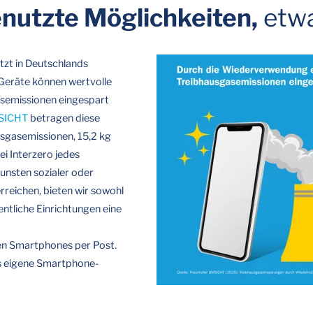
enutzte Möglichkeiten,
etwa
tzt in Deutschlands
Geräte können wertvolle
asemissionen eingespart
MSICHT
betragen diese
sgasemissionen, 15,2 kg
ei Interzero jedes
nsten sozialer oder
rreichen, bieten wir sowohl
entliche Einrichtungen eine
en Smartphones per Post.
ls eigene Smartphone-