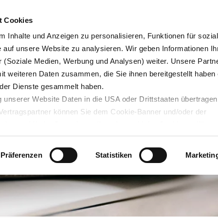
Karrie
t Cookies
 Inhalte und Anzeigen zu personalisieren, Funktionen für sozia
e auf unsere Website zu analysieren. Wir geben Informationen Ih
 (Soziale Medien, Werbung und Analysen) weiter. Unsere Partne
Blog
Servicedesk
mit weiteren Daten zusammen, die Sie ihnen bereitgestellt haben 
der Dienste gesammelt haben.
 unserer Website Daten in die USA oder Drittstaaten übertragen
n Vertragspartner können Sie dem Cookie-Banner und/oder der
ehmen. Mit der Bestätigung Ihrer Auswahl der Cookies,
willige
taaten ein. Erst wenn Sie Buttons anklicken, werden Bilder und
laden. Ihre IP-Adresse wird dabei an externe Server übertragen.
Präferenzen
Statistiken
Marketin
r können Sie sich auf deren Seiten informieren. Wir speichern I
ie unter
datenschutz@interzero.de
jederzeit widerrufen. Näher
tenschutzerklärung
.