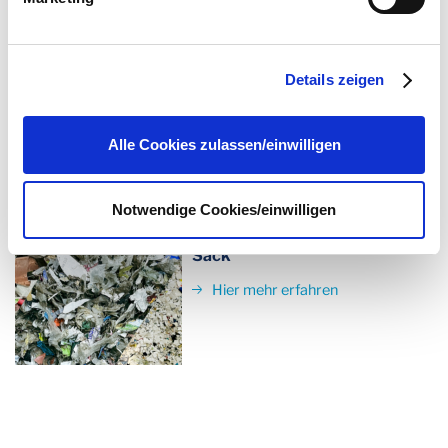
Hier mehr erfahren
dabei an externe Server übertragen. Über den
Datenschutz dieser Anbieter können Sie sich auf deren
Seiten informieren. Wir speichern Ihre
Einwilligung
. Sie
Details zeigen
können sie unter
datenschutz@interzero.de
jederzeit
widerrufen. Näheres dazu erfahren Sie in unserer
Datenschutzerklärung
.
Alle Cookies zulassen/einwilligen
PP-Regranulat
Notwendige Cookies/einwilligen
Lebensmitteltaugliche
Rezyklate aus dem gelben
Sack
Hier mehr erfahren