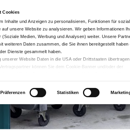
Karrie
t Cookies
 Inhalte und Anzeigen zu personalisieren, Funktionen für sozia
e auf unsere Website zu analysieren. Wir geben Informationen Ih
 (Soziale Medien, Werbung und Analysen) weiter. Unsere Partne
Blog
Servicedesk
mit weiteren Daten zusammen, die Sie ihnen bereitgestellt haben 
der Dienste gesammelt haben.
 unserer Website Daten in die USA oder Drittstaaten übertragen
n Vertragspartner können Sie dem Cookie-Banner und/oder der
ehmen. Mit der Bestätigung Ihrer Auswahl der Cookies,
willige
taaten ein. Erst wenn Sie Buttons anklicken, werden Bilder und
laden. Ihre IP-Adresse wird dabei an externe Server übertragen.
Präferenzen
Statistiken
Marketin
r können Sie sich auf deren Seiten informieren. Wir speichern I
ie unter
datenschutz@interzero.de
jederzeit widerrufen. Näher
tenschutzerklärung
.