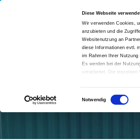
Diese Webseite verwende
Wir verwenden Cookies, um
anzubieten und die Zugriff
Websitenutzung an Partner
Leistungen
Unternehmen
Nachhaltigkeit
diese Informationen evtl. 
im Rahmen Ihrer Nutzung 
Es werden bei der Nutzung
verarbeitet. Die einzelne
Datenschutzerklärung entn
Datenübertragung in Dritts
Einwilligungsauswahl
von Drittanbietern nachge
Notwendig
Datenschutz dieser Anbiete
Einwilligung
. Sie können s
erfahren Sie in unserer
Da