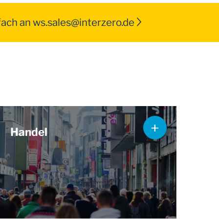
fach an
ws.sales
@
interzero.de
Handel