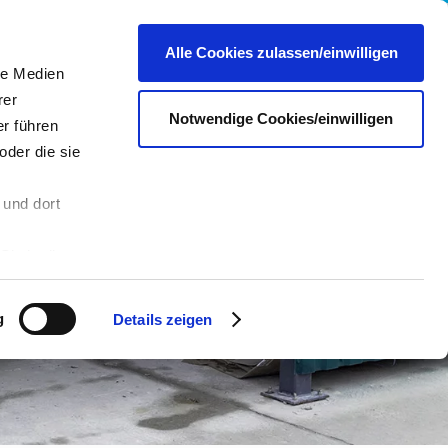
re
Presse
Portale & Shops
Kontakt
DE
Alle Cookies zulassen/einwilligen
le Medien
rer
Notwendige Cookies/einwilligen
r führen
oder die sie
 und dort
n
Sie in die
 andere Daten
 Über den
g
Details zeigen
hre
es dazu