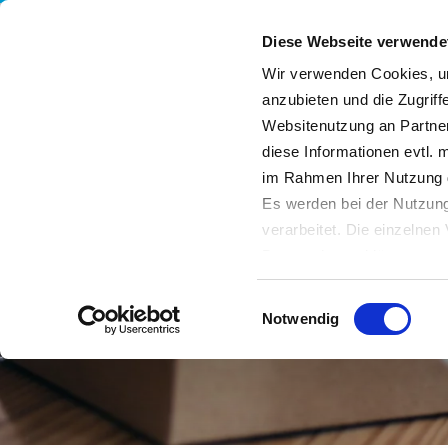
Diese Webseite verwende
Wir verwenden Cookies, um
anzubieten und die Zugriff
Websitenutzung an Partner
Leistungen
Unternehmen
Nachhaltigkeit
diese Informationen evtl. 
im Rahmen Ihrer Nutzung 
Es werden bei der Nutzung
verarbeitet. Die einzelne
Datenschutzerklärung entn
Datenübertragung in Dritts
Einwilligungsauswahl
von Drittanbietern nachge
Notwendig
Datenschutz dieser Anbiete
Einwilligung
. Sie können s
erfahren Sie in unserer
Da