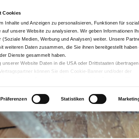
Karrie
t Cookies
 Inhalte und Anzeigen zu personalisieren, Funktionen für sozia
e auf unsere Website zu analysieren. Wir geben Informationen Ih
 (Soziale Medien, Werbung und Analysen) weiter. Unsere Partne
Blog
Servicedesk
mit weiteren Daten zusammen, die Sie ihnen bereitgestellt haben 
der Dienste gesammelt haben.
 unserer Website Daten in die USA oder Drittstaaten übertragen
n Vertragspartner können Sie dem Cookie-Banner und/oder der
ehmen. Mit der Bestätigung Ihrer Auswahl der Cookies,
willige
taaten ein. Erst wenn Sie Buttons anklicken, werden Bilder und
laden. Ihre IP-Adresse wird dabei an externe Server übertragen.
Präferenzen
Statistiken
Marketin
r können Sie sich auf deren Seiten informieren. Wir speichern I
ie unter
datenschutz@interzero.de
jederzeit widerrufen. Näher
tenschutzerklärung
.