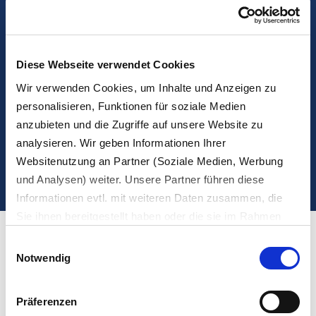
Über
30 Jahre
Erfahrung im
Verpackungsrecycling und Schließen von
Rohstoffkreisläufen. Mehr als
15 Jahre
Diese Webseite verwendet Cookies
kompetenter Betrieb eines dualen Systems.
Wir verwenden Cookies, um Inhalte und Anzeigen zu
100 Prozent
Kundenorientierung.
personalisieren, Funktionen für soziale Medien
anzubieten und die Zugriffe auf unsere Website zu
analysieren. Wir geben Informationen Ihrer
JETZT KONTAKT AUFNEHMEN
Websitenutzung an Partner (Soziale Medien, Werbung
und Analysen) weiter. Unsere Partner führen diese
Informationen evtl. mit weiteren Daten zusammen, die
Sie ihnen bereitgestellt haben oder die sie im Rahmen
Ihrer Nutzung der Dienste gesammelt haben.
Einwilligungsauswahl
Wie kann die Kreislaufwirtschaft durch
Es werden bei der Nutzung unserer Website Daten in die
Notwendig
USA oder Drittstaaten übertragen und dort verarbeitet.
das duale System gestärkt werden?
Die einzelnen Vertragspartner können Sie dem Cookie-
Präferenzen
Das duale System spielt eine zentrale Rolle bei der Förderung
Banner und/oder der Datenschutzerklärung entnehmen.