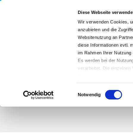
Diese Webseite verwende
Wir verwenden Cookies, um
anzubieten und die Zugriff
Websitenutzung an Partner
Leistungen
Unternehmen
Nachhaltigkeit
diese Informationen evtl. 
im Rahmen Ihrer Nutzung 
Es werden bei der Nutzung
verarbeitet. Die einzelne
Datenschutzerklärung entn
Datenübertragung in Dritts
Einwilligungsauswahl
von Drittanbietern nachge
Notwendig
Datenschutz dieser Anbiete
Einwilligung
. Sie können s
erfahren Sie in unserer
Da