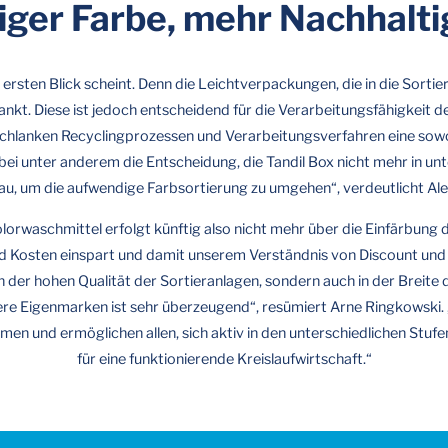
ger Farbe, mehr Nachhalti
den ersten Blick scheint. Denn die Leichtverpackungen, die in die Sort
ankt. Diese ist jedoch entscheidend für die Verarbeitungsfähigkeit 
 schlanken Recyclingprozessen und Verarbeitungsverfahren eine sow
i unter anderem die Entscheidung, die Tandil Box nicht mehr in unt
rau, um die aufwendige Farbsortierung zu umgehen“, verdeutlicht A
lorwaschmittel erfolgt künftig also nicht mehr über die Einfärbung 
 Kosten einspart und damit unserem Verständnis von Discount und N
in der hohen Qualität der Sortieranlagen, sondern auch in der Brei
e Eigenmarken ist sehr überzeugend“, resümiert Arne Ringkowski. „
 und ermöglichen allen, sich aktiv in den unterschiedlichen Stufen
für eine funktionierende Kreislaufwirtschaft.“