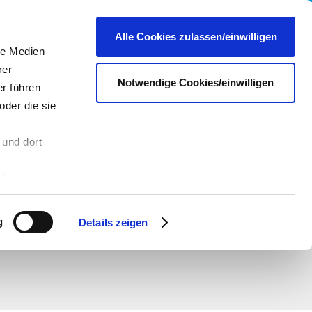
re
Presse
Portale & Shops
Kontakt
DE
Alle Cookies zulassen/einwilligen
le Medien
rer
Notwendige Cookies/einwilligen
r führen
oder die sie
 und dort
n
Sie in die
 andere Daten
 Über den
g
Details zeigen
hre
es dazu