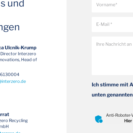
ns und
ngen
ca Ulcnik-Krump
Director Interzero
nnovations, Head of
26130004
@
interzero.de
Ich stimme mit 
unten genannten
rrat
Anti-Roboter-V
zero Recycling
Hier
GmbH