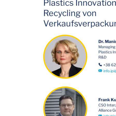
Plastics Innovatio
Recycling von
Verkaufsverpacku
Dr. Mani
Managing 
Plastics I
R&D
+38 6
info.ipi
Frank Ku
CSO Inter
Alliance 