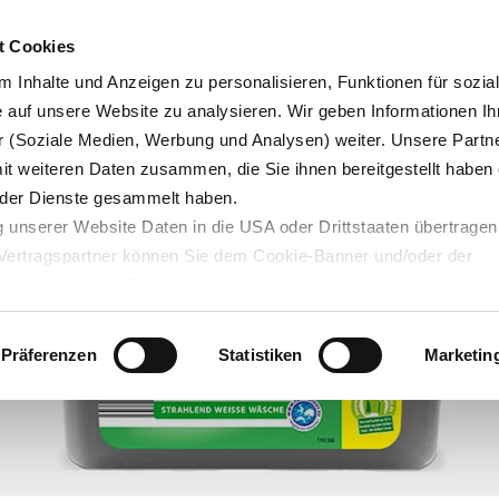
Karrie
t Cookies
 Inhalte und Anzeigen zu personalisieren, Funktionen für sozia
e auf unsere Website zu analysieren. Wir geben Informationen Ih
 (Soziale Medien, Werbung und Analysen) weiter. Unsere Partne
Blog
Servicedesk
mit weiteren Daten zusammen, die Sie ihnen bereitgestellt haben 
der Dienste gesammelt haben.
 unserer Website Daten in die USA oder Drittstaaten übertragen
n Vertragspartner können Sie dem Cookie-Banner und/oder der
ehmen. Mit der Bestätigung Ihrer Auswahl der Cookies,
willige
taaten ein. Erst wenn Sie Buttons anklicken, werden Bilder und
laden. Ihre IP-Adresse wird dabei an externe Server übertragen.
Präferenzen
Statistiken
Marketin
r können Sie sich auf deren Seiten informieren. Wir speichern I
ie unter
datenschutz@interzero.de
jederzeit widerrufen. Näher
tenschutzerklärung
.