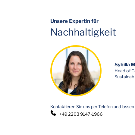
insbeson
Lösungen 
Städten s
reduziere
uns ganz­h
Unsere Expertin für
Abfall­v
eine deut
Nachhaltigkeit
Erhöhung 
Verwert
ein.
Sybilla 
Head of C
Sustainabi
Kontaktieren Sie uns per Telefon und lassen 
+49 2203 9147-1966