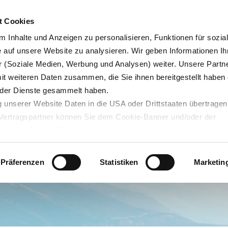
Karrie
t Cookies
 Inhalte und Anzeigen zu personalisieren, Funktionen für sozia
e auf unsere Website zu analysieren. Wir geben Informationen Ih
 (Soziale Medien, Werbung und Analysen) weiter. Unsere Partne
Blog
Servicedesk
mit weiteren Daten zusammen, die Sie ihnen bereitgestellt haben 
der Dienste gesammelt haben.
 unserer Website Daten in die USA oder Drittstaaten übertragen
n Vertragspartner können Sie dem Cookie-Banner und/oder der
ehmen. Mit der Bestätigung Ihrer Auswahl der Cookies,
willige
taaten ein. Erst wenn Sie Buttons anklicken, werden Bilder und
laden. Ihre IP-Adresse wird dabei an externe Server übertragen.
Präferenzen
Statistiken
Marketin
r können Sie sich auf deren Seiten informieren. Wir speichern I
ie unter
datenschutz@interzero.de
jederzeit widerrufen. Näher
tenschutzerklärung
.