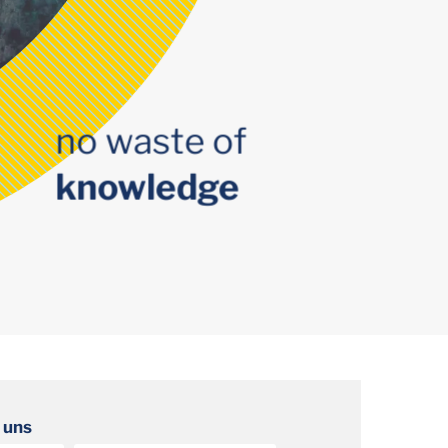
no waste of
knowledge
 uns