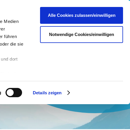
re
Presse
Portale & Shops
Kontakt
DE
Alle Cookies zulassen/einwilligen
le Medien
rer
Notwendige Cookies/einwilligen
r führen
oder die sie
 und dort
n
Sie in die
 andere Daten
 Über den
g
Details zeigen
hre
es dazu