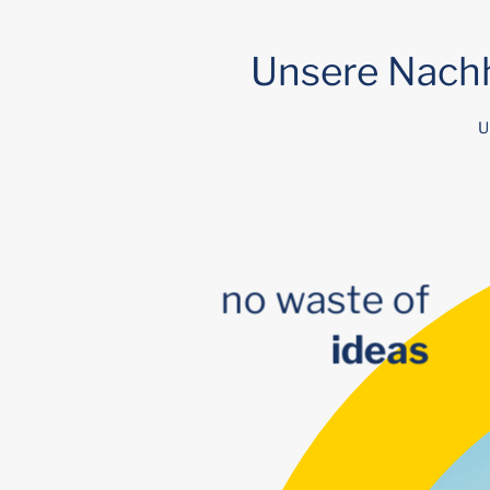
Unsere Nachh
U
no waste of
ideas