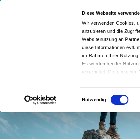
Diese Webseite verwende
Wir verwenden Cookies, um
anzubieten und die Zugriff
Websitenutzung an Partner
Leistungen
Unternehmen
Nachhaltigkeit
diese Informationen evtl. 
im Rahmen Ihrer Nutzung 
Es werden bei der Nutzung
verarbeitet. Die einzelne
Datenschutzerklärung entn
Datenübertragung in Dritts
Einwilligungsauswahl
von Drittanbietern nachge
Notwendig
Datenschutz dieser Anbiete
Einwilligung
. Sie können s
erfahren Sie in unserer
Da