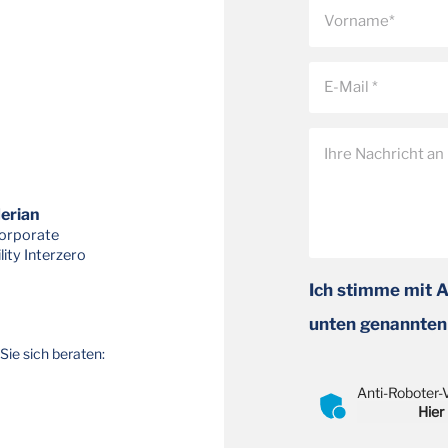
dere in
zu beteiligen.
ignifikant zu
n, setzen wir
eitlich für
ermeidung
und
liche
stofflicher
ungsquoten
Merian
orporate
lity Interzero
Ich stimme mit 
unten genannten
Sie sich beraten:
Anti-Roboter-V
Hier