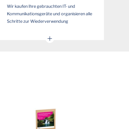
Wir kaufen Ihre gebrauchten IT- und
Kommunikationsgeräte und organisieren alle
Schritte zur Wiederverwendung
Sie möchten PCs, Smartphones,
Tablets, Monitore oder Server
ausmustern?
Wir übernehmen die Aufbereitung sowie
eine sinnvolle Wiederverwertung
Inklusive der sicheren und sorgfältigen
Vernichtung aller Daten.
JETZT ANGEBOT ANFORDERN