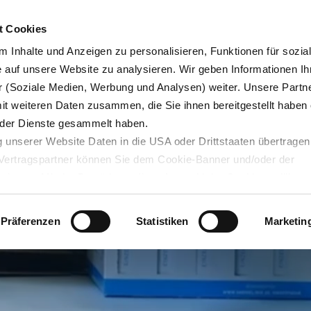
Karrie
t Cookies
 Inhalte und Anzeigen zu personalisieren, Funktionen für sozia
e auf unsere Website zu analysieren. Wir geben Informationen Ih
 (Soziale Medien, Werbung und Analysen) weiter. Unsere Partne
Blog
Servicedesk
mit weiteren Daten zusammen, die Sie ihnen bereitgestellt haben 
der Dienste gesammelt haben.
 unserer Website Daten in die USA oder Drittstaaten übertragen
n Vertragspartner können Sie dem Cookie-Banner und/oder der
ehmen. Mit der Bestätigung Ihrer Auswahl der Cookies,
willige
D”-Studie
Day 2025:
 den
läufe
toffe
 Jahre
der Zukunft für
taaten ein. Erst wenn Sie Buttons anklicken, werden Bilder und
laden. Ihre IP-Adresse wird dabei an externe Server übertragen.
ions
ate.
e vermeiden,
ezeichnetes
erzero und ALBA
Produktdes
Präferenzen
Statistiken
Marketin
r können Sie sich auf deren Seiten informieren. Wir speichern I
nen
ie unter
datenschutz@interzero.de
jederzeit widerrufen. Näher
tenschutzerklärung
.
agazin
E ENTDECKEN