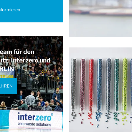
nformieren
eam für den
tz: Interzero und
RLIN
AHREN