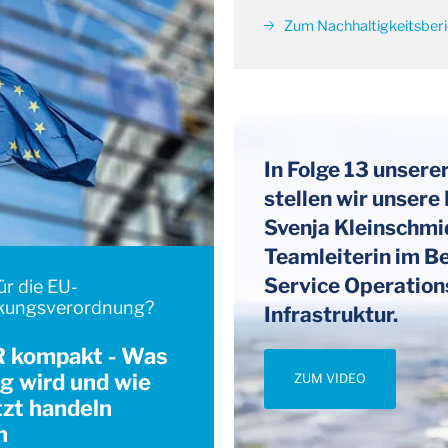
Zum Nachhaltigkeitsber
In Folge 13 unsere
stellen wir unsere 
Svenja Kleinschmid
Teamleiterin im Be
Service Operation
ür die EU-
kungsverordnung?
Infrastruktur.
kompakt - Was
g wird und wie
ZUM VIDEO
tzt handeln
n