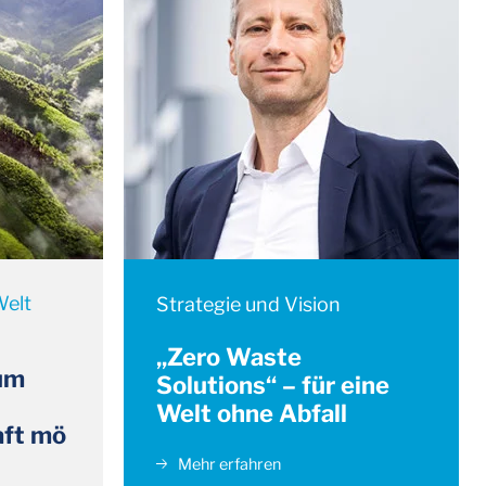
Welt
Strategie und Vision
„Zero Waste
 um
Solutions“ – für eine
Welt ohne Abfall
aft mö
Mehr erfahren