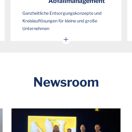
Abfallmanagement
Ganzheitliche Entsorgungskonzepte und
Kreislauflösungen für kleine und große
Unternehmen
Minimieren Sie Ihren Aufwand
Arbeiten Sie kosteneffizienter
Tragen Sie zur Ressourcenschonung bei
Newsroom
JETZT BERATEN LASSEN