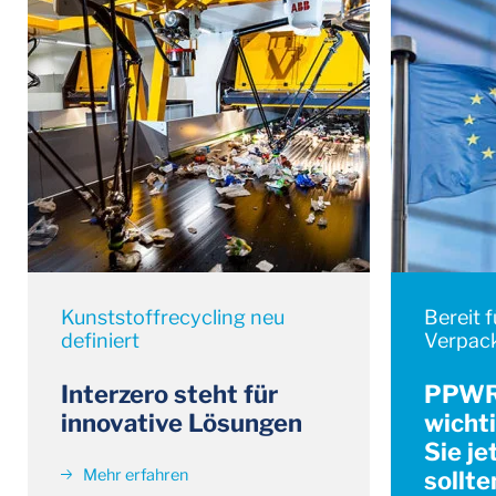
Kunststoffrecycling neu
Bereit f
definiert
Verpac
Interzero steht für
PPWR 
innovative Lösungen
wichti
Sie je
Mehr erfahren
sollte