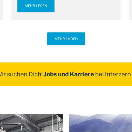
MEHR LESEN
MEHR LADEN
ir suchen Dich!
Jobs und Karriere
bei Interzero