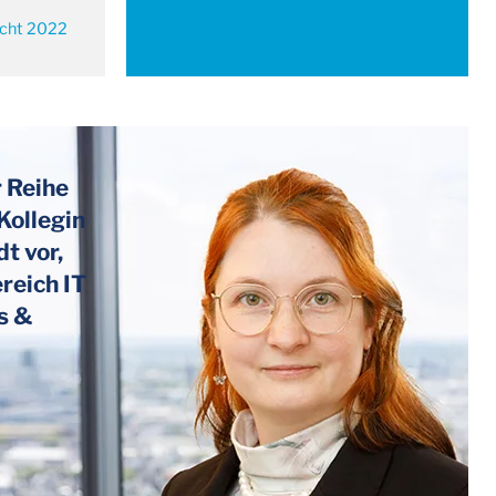
icht 2022
r Reihe
Kollegin
t vor,
reich IT
s &