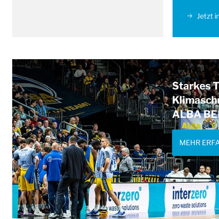
Jetzt i
Starkes T
Klimaschu
ALBA BE
MEHR ERF