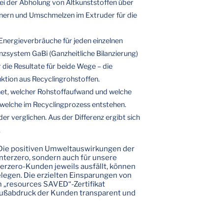
ei der Abholung von Altkunststoffen über
inern und Umschmelzen im Extruder für die
Energieverbräuche für jeden einzelnen
nzsystem GaBi (Ganzheitliche Bilanzierung)
 die Resultate für beide Wege – die
ktion aus Recyclingrohstoffen.
net, welcher Rohstoffaufwand und welche
welche im Recyclingprozess entstehen.
er verglichen. Aus der Differenz ergibt sich
.
h: Die positiven Umweltauswirkungen der
Interzero, sondern auch für unsere
terzero-Kunden jeweils ausfällt, können
belegen. Die erzielten Einsparungen von
 „resources SAVED“-Zertifikat
ußabdruck der Kunden transparent und