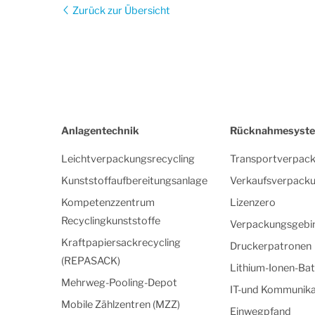
Zurück zur Übersicht
Anlagentechnik
Rücknahmesyst
Leichtverpackungsrecycling
Transportverpac
Kunststoffaufbereitungsanlage
Verkaufsverpack
Kompetenzzentrum
Lizenzero
Recyclingkunststoffe
Verpackungsgebi
Kraftpapiersackrecycling
Druckerpatronen
(REPASACK)
Lithium-Ionen-Bat
Mehrweg-Pooling-Depot
IT-und Kommunika
Mobile Zählzentren (MZZ)
Einwegpfand