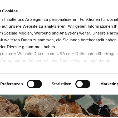
Karrie
t Cookies
 Inhalte und Anzeigen zu personalisieren, Funktionen für sozia
e auf unsere Website zu analysieren. Wir geben Informationen Ih
 (Soziale Medien, Werbung und Analysen) weiter. Unsere Partne
Blog
Servicedesk
mit weiteren Daten zusammen, die Sie ihnen bereitgestellt haben 
der Dienste gesammelt haben.
 unserer Website Daten in die USA oder Drittstaaten übertragen
n Vertragspartner können Sie dem Cookie-Banner und/oder der
ehmen. Mit der Bestätigung Ihrer Auswahl der Cookies,
willige
taaten ein. Erst wenn Sie Buttons anklicken, werden Bilder und
laden. Ihre IP-Adresse wird dabei an externe Server übertragen.
Präferenzen
Statistiken
Marketin
r können Sie sich auf deren Seiten informieren. Wir speichern I
ie unter
datenschutz@interzero.de
jederzeit widerrufen. Näher
tenschutzerklärung
.