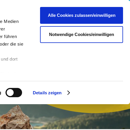
re
Presse
Portale & Shops
Kontakt
DE
Alle Cookies zulassen/einwilligen
le Medien
rer
Notwendige Cookies/einwilligen
r führen
oder die sie
 und dort
n
Sie in die
 andere Daten
 Über den
g
Details zeigen
hre
es dazu