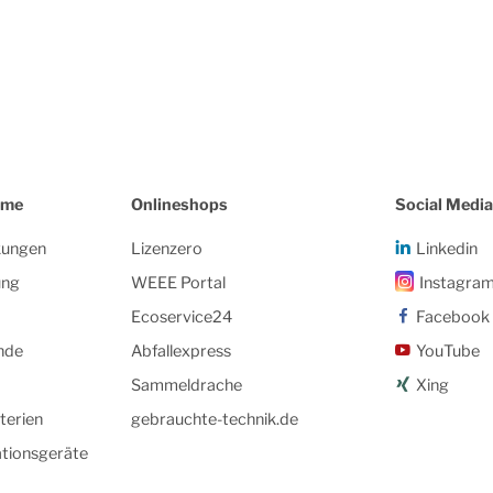
eme
Onlineshops
Social Media
kungen
Lizenzero
Linkedin
ung
WEEE Portal
Instagra
Ecoservice24
Facebook
nde
Abfallexpress
YouTube
Sammeldrache
Xing
terien
gebrauchte-technik.de
tionsgeräte