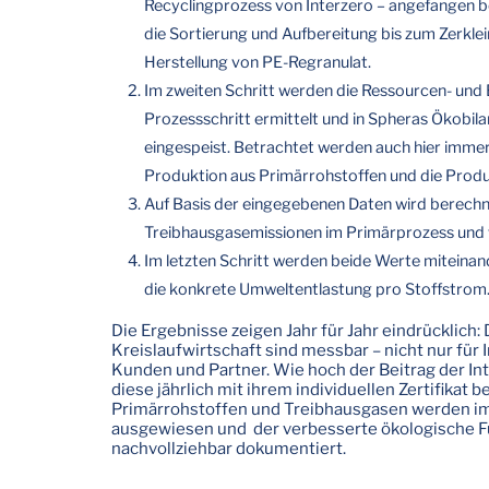
Recyclingprozess von Interzero – angefangen b
die Sortierung und Aufbereitung bis zum Zerkle
Herstellung von PE-Regranulat.
Im zweiten Schritt werden die Ressourcen- und 
Prozessschritt ermittelt und in Spheras Ökobila
eingespeist. Betrachtet werden auch hier immer
Produktion aus Primärrohstoffen und die Produ
Auf Basis der eingegebenen Daten wird berech
Treibhausgasemissionen im Primärprozess und 
Im letzten Schritt werden beide Werte miteinand
die konkrete Umweltentlastung pro Stoffstrom
Die Ergebnisse zeigen Jahr für Jahr eindrücklic
Kreislaufwirtschaft sind messbar – nicht nur für 
Kunden und Partner. Wie hoch der Beitrag der In
diese jährlich mit ihrem individuellen Zertifikat 
Primärrohstoffen und Treibhausgasen werden im
ausgewiesen und der verbesserte ökologische F
nachvollziehbar dokumentiert.