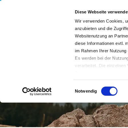
Diese Webseite verwende
Wir verwenden Cookies, um
anzubieten und die Zugriff
Websitenutzung an Partner
Leistungen
Unternehmen
Nachhaltigkeit
diese Informationen evtl. 
im Rahmen Ihrer Nutzung 
Es werden bei der Nutzung
verarbeitet. Die einzelne
Datenschutzerklärung entn
Datenübertragung in Dritts
Einwilligungsauswahl
von Drittanbietern nachge
Notwendig
Datenschutz dieser Anbiete
Einwilligung
. Sie können s
erfahren Sie in unserer
Da