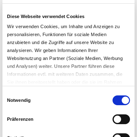
ALDI SÜD gewinnt internationalen
Preis für innovative
Diese Webseite verwendet Cookies
Verpackungslösungen
Wir verwenden Cookies, um Inhalte und Anzeigen zu
personalisieren, Funktionen für soziale Medien
anzubieten und die Zugriffe auf unsere Website zu
MEHR LESEN
analysieren. Wir geben Informationen Ihrer
Websitenutzung an Partner (Soziale Medien, Werbung
und Analysen) weiter. Unsere Partner führen diese
Informationen evtl. mit weiteren Daten zusammen, die
Sie ihnen bereitgestellt haben oder die sie im Rahmen
Ihrer Nutzung der Dienste gesammelt haben.
Einwilligungsauswahl
Es werden bei der Nutzung unserer Website Daten in die
Notwendig
USA oder Drittstaaten übertragen und dort verarbeitet.
Die einzelnen Vertragspartner können Sie dem Cookie-
Präferenzen
Banner und/oder der Datenschutzerklärung entnehmen.
Mit der Bestätigung Ihrer Auswahl der Cookies,
willigen