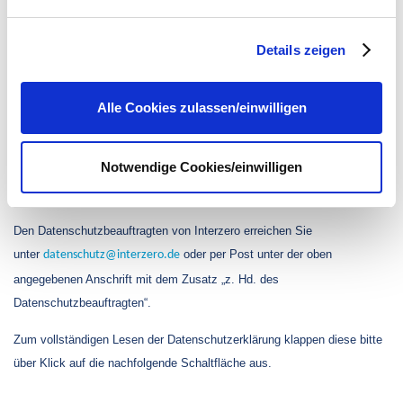
Grundverordnung (DSGVO) für die Datenverarbeitung ist die
Datenschutz dieser Anbieter können Sie sich auf deren
Seiten informieren. Wir speichern Ihre
Einwilligung
. Sie
Interzero Product CycleGmbH
Details zeigen
können sie unter
datenschutz@interzero.de
jederzeit
Sprenger Str. 15
widerrufen. Näheres dazu erfahren Sie in unserer
Datenschutzerklärung
.
Alle Cookies zulassen/einwilligen
49328 Melle
Wenn in dieser Datenschutzerklärung von „wir“, „uns“, Interzero oder der
Notwendige Cookies/einwilligen
„IPC“ gesprochen wird, ist damit ausschließlich die Interzero Product
Cycle GmbH gemeint.
Den Datenschutzbeauftragten von Interzero erreichen Sie
unter
oder per Post unter der oben
datenschutz
@
interzero.de
angegebenen Anschrift mit dem Zusatz „z. Hd. des
Datenschutzbeauftragten“.
Zum vollständigen Lesen der Datenschutzerklärung klappen diese bitte
über Klick auf die nachfolgende Schaltfläche aus.