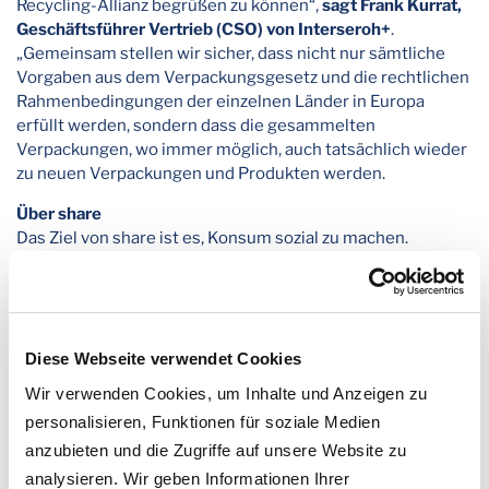
Recycling-Allianz begrüßen zu können“,
sagt Frank Kurrat,
Geschäftsführer Vertrieb (CSO) von Interseroh+
.
„Gemeinsam stellen wir sicher, dass nicht nur sämtliche
Vorgaben aus dem Verpackungsgesetz und die rechtlichen
Rahmenbedingungen der einzelnen Länder in Europa
erfüllt werden, sondern dass die gesammelten
Verpackungen, wo immer möglich, auch tatsächlich wieder
zu neuen Verpackungen und Produkten werden.
Über share
Das Ziel von share ist es, Konsum sozial zu machen.
Deshalb verbindet die Marke Produkte des täglichen
Lebens mit einer Spende, die Menschen weltweit hilft. So
wird mit jedem Kauf automatisch geteilt. Mit diesem Ziel
schafft die Social-Impact-Marke soziale Alternativen für
alltägliche Konsumentscheidungen in verschiedenen
Diese Webseite verwendet Cookies
Branchen und unterstützt soziale Projekte weltweit. QR-
Wir verwenden Cookies, um Inhalte und Anzeigen zu
Codes auf der Verpackung zeigen, wohin die Hilfe fließt und
personalisieren, Funktionen für soziale Medien
sorgen so für Transparenz. Dass das share Prinzip
anzubieten und die Zugriffe auf unsere Website zu
funktioniert, zeigen mehr als 150 Millionen ermöglichte
Hilfeleistungen, darunter 45 Millionen Mahlzeiten, 72
analysieren. Wir geben Informationen Ihrer