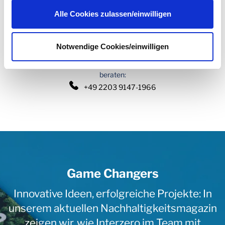
Datenschutzerklärung
.
Alle Cookies zulassen/einwilligen
Ulrich Kückelmann
Sales & Business Development, Interzero
ulrich.kueckelmann
@
interzero.de
Notwendige Cookies/einwilligen
Kontaktieren Sie uns per Telefon und lassen Sie sich
beraten:
+49 2203 9147-1966
Game Changers
Innovative Ideen, erfolgreiche Projekte: In
unserem aktuellen Nachhaltigkeitsmagazin
zeigen wir, wie Interzero im Team mit