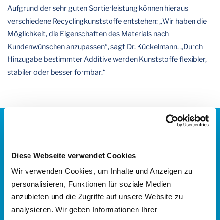
Aufgrund der sehr guten Sortierleistung können hieraus
verschiedene Recyclingkunststoffe entstehen: „Wir haben die
Möglichkeit, die Eigenschaften des Materials nach
Kundenwünschen anzupassen“, sagt Dr. Kückelmann. „Durch
Hinzugabe bestimmter Additive werden Kunststoffe flexibler,
stabiler oder besser formbar.“
1.100 kg
So hoch ist die
eingesparte Menge
Diese Webseite verwendet Cookies
Treibhausgas pro Tonne beim
Wir verwenden Cookies, um Inhalte und Anzeigen zu
Einsatz des
personalisieren, Funktionen für soziale Medien
Recyclingkunststoffs Recythen
anzubieten und die Zugriffe auf unsere Website zu
PP im Vergleich zu
analysieren. Wir geben Informationen Ihrer
Primärkunststoff auf