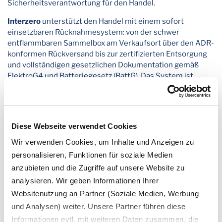
Sicherheitsverantwortung für den Handel.
Interzero
unterstützt den Handel mit einem sofort
einsetzbaren Rücknahmesystem: von der schwer
entflammbaren Sammelbox am Verkaufsort über den ADR-
konformen Rückversand bis zur zertifizierten Entsorgung
und vollständigen gesetzlichen Dokumentation gemäß
ElektroG4 und Batteriegesetz (BattG). Das System ist
bedarfsgesteuert und zentral abrechenbar - geeignet für
Einzelstandorte ebenso wie für Filialisten und
Handelsketten mit vielen Standorten. Die
ordnungsgemäße Rückführung der Geräte ist dabei nicht
Diese Webseite verwendet Cookies
nur eine Compliance-Pflicht, sondern ein aktiver Beitrag
zur Kreislaufwirtschaft: Aus den zurückgewonnenen
Wir verwenden Cookies, um Inhalte und Anzeigen zu
Lithium-Ionen-Batterien lassen sich wertvolle Rohstoffe
personalisieren, Funktionen für soziale Medien
wie Lithium, Kobalt und Nickel für die Produktion neuer
anzubieten und die Zugriffe auf unsere Website zu
Batterien – etwa für Elektrofahrzeuge – zurückgewinnen.
analysieren. Wir geben Informationen Ihrer
So schließt sich der Materialkreislauf: Was einmal in einer
Websitenutzung an Partner (Soziale Medien, Werbung
Einweg-E-Zigarette steckte, reduziert als
Sekundärrohstoff den Bedarf an Primärressourcen.
und Analysen) weiter. Unsere Partner führen diese
Informationen evtl. mit weiteren Daten zusammen, die