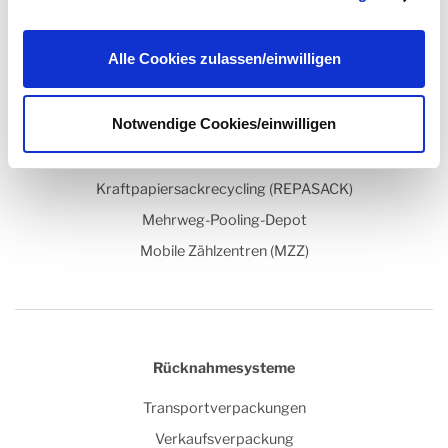
können sie unter
datenschutz@interzero.de
jederzeit
widerrufen. Näheres dazu erfahren Sie in unserer
Datenschutzerklärung
.
Anlagentechnik
Alle Cookies zulassen/einwilligen
Leichtverpackungsrecycling
Notwendige Cookies/einwilligen
Kunststoffaufbereitungsanlage
Kompetenzzentrum Recyclingkunststoffe
Kraftpapiersackrecycling (REPASACK)
Mehrweg-Pooling-Depot
Mobile Zählzentren (MZZ)
Rücknahmesysteme
Transportverpackungen
Verkaufsverpackung